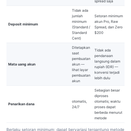
spread saja
Tidak ada
jumlah
Setoran minimum
minimum
akun Pro, Raw
Deposit minimum
(Standard /
Spread, dan Zero
Standard
$200
Cent)
Ditetapkan
Tidak ada
saat
pendanaan
pembuatan
langsung dalam
Mata uang akun
akun —
rupiah (IDR) —
lihat layar
konversi terjadi
pembuatan
lebih dulu
akun
Sebagian besar
diproses
otomatis,
otomatis; waktu
Penarikan dana
24/7
proses dapat
berbeda menurut
metode
Berlaku setoran minimum; dapat bervariasi tergantung metode