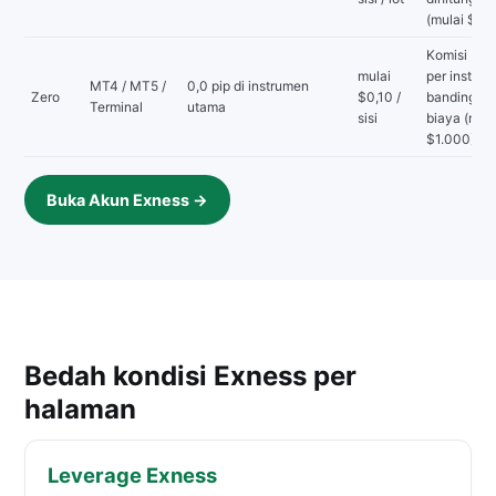
(mulai $1.
Komisi berv
mulai
per instru
MT4 / MT5 /
0,0 pip di instrumen
Zero
$0,10 /
bandingkan
Terminal
utama
sisi
biaya (mula
$1.000)
Buka Akun Exness →
Bedah kondisi Exness per
halaman
Leverage Exness