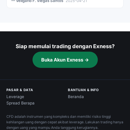
— Veligario F. Viegas Santos
2025-04-21
Siap memulai trading dengan Exness?
Buka Akun Exness →
PASAR & DATA
BANTUAN & INFO
Leverage
Beranda
Spread Berapa
CFD adalah instrumen yang kompleks dan memiliki risiko tinggi
kehilangan uang dengan cepat akibat leverage. Lakukan trading hanya
dengan uang yang mampu Anda tanggung kerugiannya.