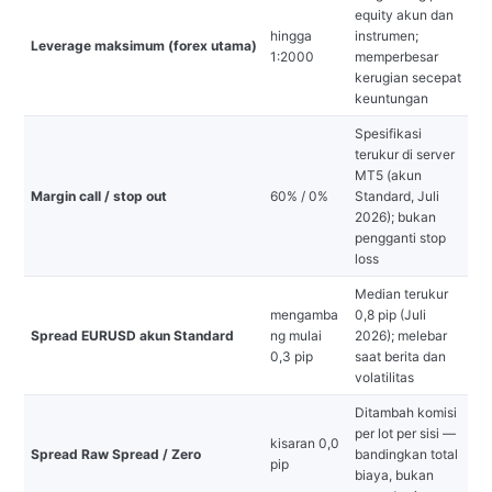
equity akun dan
hingga
instrumen;
Leverage maksimum (forex utama)
1:2000
memperbesar
kerugian secepat
keuntungan
Spesifikasi
terukur di server
MT5 (akun
Margin call / stop out
60% / 0%
Standard, Juli
2026); bukan
pengganti stop
loss
Median terukur
mengamba
0,8 pip (Juli
Spread EURUSD akun Standard
ng mulai
2026); melebar
0,3 pip
saat berita dan
volatilitas
Ditambah komisi
per lot per sisi —
kisaran 0,0
Spread Raw Spread / Zero
bandingkan total
pip
biaya, bukan